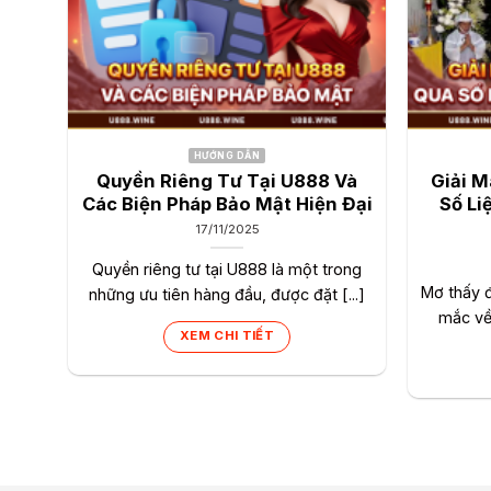
HƯỚNG DẪN
– Bí
Quyền Riêng Tư Tại U888 Và
Giải 
026
Các Biện Pháp Bảo Mật Hiện Đại
Số Li
17/11/2025
 sức
Quyền riêng tư tại U888 là một trong
Mơ thấy 
...]
những ưu tiên hàng đầu, được đặt [...]
mắc về 
XEM CHI TIẾT