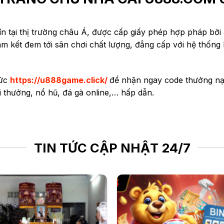
tín tại thị trường châu Á, được cấp giấy phép hợp pháp 
am kết đem tới sân chơi chất lượng, đẳng cấp với hệ thống
hức
https://u888game.click/
để nhận ngay code thưởng nạp 
i thưởng, nổ hũ, đá gà online,… hấp dẫn.
TIN TỨC CẬP NHẬT 24/7