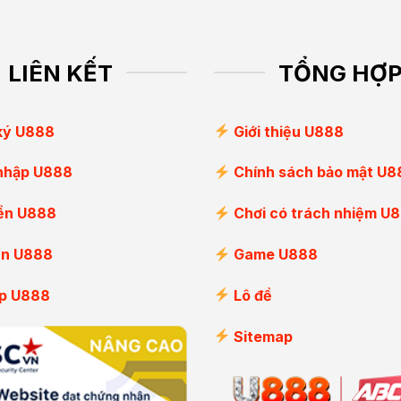
LIÊN KẾT
TỔNG HỢ
ký U888
Giới thiệu U888
nhập U888
Chính sách bảo mật U8
ền U888
Chơi có trách nhiệm U
ền U888
Game U888
pp U888
Lô đề
Sitemap