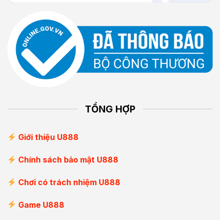
TỔNG HỢP
Giới thiệu U888
Chính sách bảo mật U888
Chơi có trách nhiệm U888
Game U888