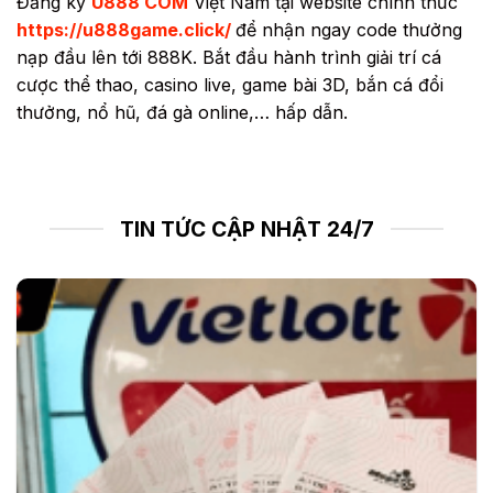
Đăng ký
U888 COM
Việt Nam tại website chính thức
https://u888game.click/
để nhận ngay code thưởng
nạp đầu lên tới 888K. Bắt đầu hành trình giải trí cá
cược thể thao, casino live, game bài 3D, bắn cá đổi
thưởng, nổ hũ, đá gà online,… hấp dẫn.
TIN TỨC CẬP NHẬT 24/7