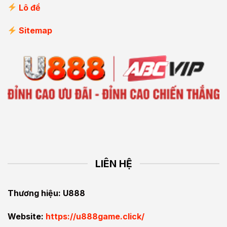
Lô đề
Sitemap
LIÊN HỆ
Thương hiệu: U888
Website:
https://u888game.click/