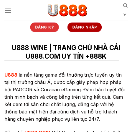
Bỏ
qua
nội
dung
ĐĂNG KÝ
ĐĂNG NHẬP
U888 WINE | TRANG CHỦ NHÀ CÁI
U888.COM UY TÍN +888K
U888
là nền tảng game đổi thưởng trực tuyến uy tín
tại thị trường châu Á, được cấp giấy phép hợp pháp
bởi PAGCOR và Curacao eGaming. Đảm bảo tuyệt đối
tính minh bạch và công bằng trên từng kết quả. Cam
kết đem tới sân chơi chất lượng, đẳng cấp với hệ
thống bảo mật hiện đại cùng dịch vụ hỗ trợ khách
hàng chuyên nghiệp phục vụ liên tục 24/7.