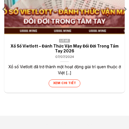
LÔ ĐỀ
Xổ Số Vietlott – Đánh Thức Vận May Đổi Đời Trong Tầm
Tay 2026
07/07/2024
Xổ số Vietlott đã trở thành một hoạt động giải trí quen thuộc ở
Việt [...]
XEM CHI TIẾT