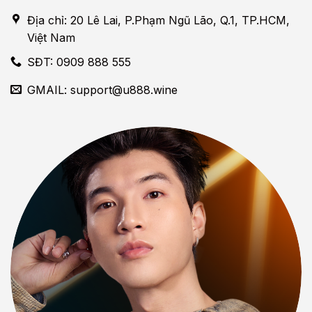
Địa chỉ: 20 Lê Lai, P.Phạm Ngũ Lão, Q.1, TP.HCM,
Việt Nam
SĐT: 0909 888 555
GMAIL:
support@u888.wine