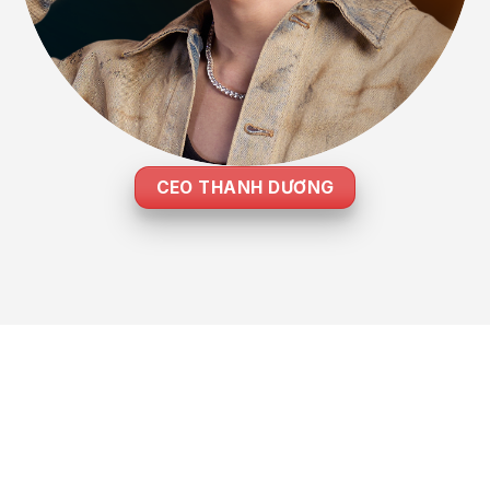
CEO THANH DƯƠNG