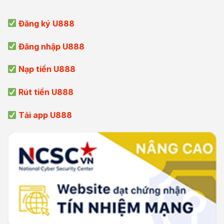
Đăng ký U888
Đăng nhập U888
Nạp tiền U888
Rút tiền U888
Tải app U888