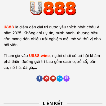
U888
là điểm đến giải trí được yêu thích nhất châu Á
năm 2025. Không chỉ uy tín, minh bạch, thương hiệu
còn mang đến nhiều trải nghiệm mới mẻ và thú vị cho
hội viên.
Tham gia vào
U888.wine
, người chơi có cơ hội khám
phá thiên đường giải trí bao gồm casino, xổ số, bắn
cá, nổ hũ, đá gà,...
LIÊN KẾT