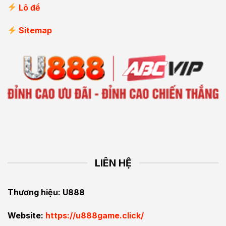
Lô đề
Sitemap
LIÊN HỆ
Thương hiệu: U888
Website:
https://u888game.click/