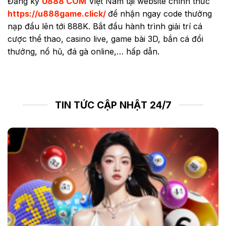
Đăng ký
U888 COM
Việt Nam tại website chính thức
https://u888game.click/
để nhận ngay code thưởng
nạp đầu lên tới 888K. Bắt đầu hành trình giải trí cá
cược thể thao, casino live, game bài 3D, bắn cá đổi
thưởng, nổ hũ, đá gà online,… hấp dẫn.
TIN TỨC CẬP NHẬT 24/7