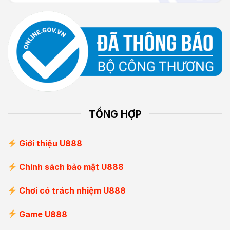
TỔNG HỢP
Giới thiệu U888
Chính sách bảo mật U888
Chơi có trách nhiệm U888
Game U888