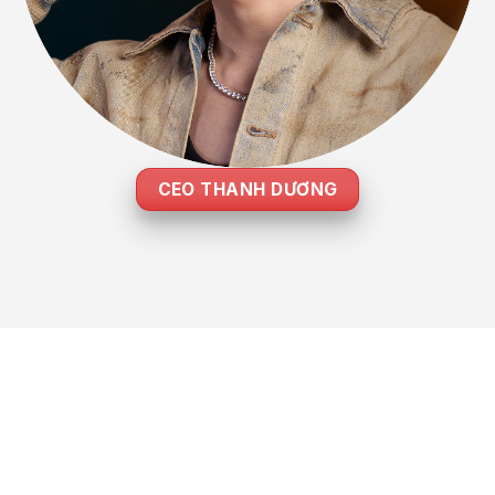
CEO THANH DƯƠNG