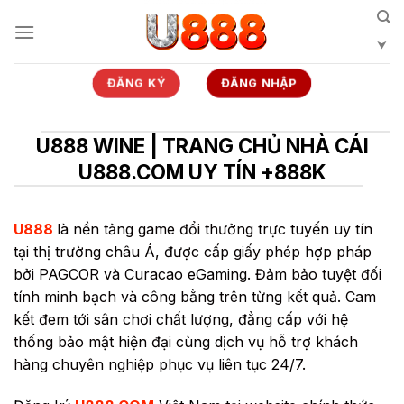
Bỏ
qua
nội
dung
ĐĂNG KÝ
ĐĂNG NHẬP
U888 WINE | TRANG CHỦ NHÀ CÁI
U888.COM UY TÍN +888K
U888
là nền tảng game đổi thưởng trực tuyến uy tín
tại thị trường châu Á, được cấp giấy phép hợp pháp
bởi PAGCOR và Curacao eGaming. Đảm bảo tuyệt đối
tính minh bạch và công bằng trên từng kết quả. Cam
kết đem tới sân chơi chất lượng, đẳng cấp với hệ
thống bảo mật hiện đại cùng dịch vụ hỗ trợ khách
hàng chuyên nghiệp phục vụ liên tục 24/7.