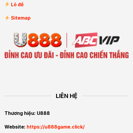
Lô đề
Sitemap
LIÊN HỆ
Thương hiệu: U888
Website:
https://u888game.click/