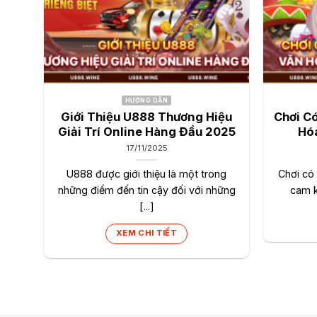
HƯỚNG DẪN
ược
Giới Thiệu U888 Thương Hiệu
Chơi C
8
Giải Trí Online Hàng Đầu 2025
Hóa
17/11/2025
 là
U888 được giới thiệu là một trong
Chơi có
.]
những điểm đến tin cậy đối với những
cam k
[...]
XEM CHI TIẾT