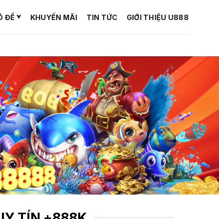
Ô ĐỀ
KHUYẾN MÃI
TIN TỨC
GIỚI THIỆU U888
UY TÍN +888K