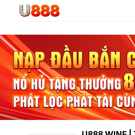
Bỏ
qua
nội
dung
U888 WINE |