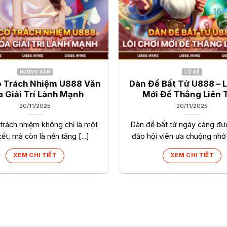
HƯỚNG DẪN
LÔ ĐỀ
ó Trách Nhiệm U888 Văn
Dàn Đề Bất Tử U888 – L
 Giải Trí Lành Mạnh
Mới Để Thắng Liên 
20/11/2025
20/11/2025
 trách nhiệm không chỉ là một
Dàn đề bất tử ngày càng đ
ết, mà còn là nền tảng [...]
đảo hội viên ưa chuộng nhờ k
XEM CHI TIẾT
XEM CHI TIẾT