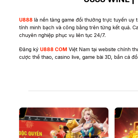
U888
là nền tảng game đổi thưởng trực tuyến uy 
tính minh bạch và công bằng trên từng kết quả. C
chuyên nghiệp phục vụ liên tục 24/7.
Đăng ký
U888 COM
Việt Nam tại website chính t
cược thể thao, casino live, game bài 3D, bắn cá đổ