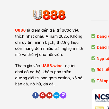
U888
là điểm đến giải trí được yêu
Đăng 
thích nhất châu Á năm 2025. Không
chỉ uy tín, minh bạch, thương hiệu
Đăng 
còn mang đến nhiều trải nghiệm mới
mẻ và thú vị cho hội viên.
Nạp ti
Tham gia vào
U888.wine
, người
Rút ti
chơi có cơ hội khám phá thiên
đường giải trí bao gồm casino, xổ số,
Tải a
bắn cá, nổ hũ, đá gà,...