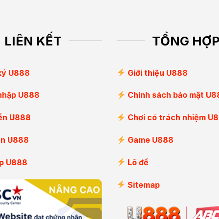
LIÊN KẾT
TỔNG HỢ
ký U888
Giới thiệu U888
nhập U888
Chính sách bảo mật U8
ền U888
Chơi có trách nhiệm U
ền U888
Game U888
pp U888
Lô đề
Sitemap