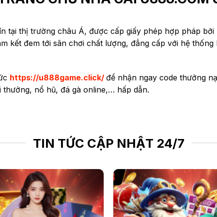
tín tại thị trường châu Á, được cấp giấy phép hợp pháp 
am kết đem tới sân chơi chất lượng, đẳng cấp với hệ thống
hức
https://u888game.click/
để nhận ngay code thưởng nạp 
i thưởng, nổ hũ, đá gà online,… hấp dẫn.
TIN TỨC CẬP NHẬT 24/7