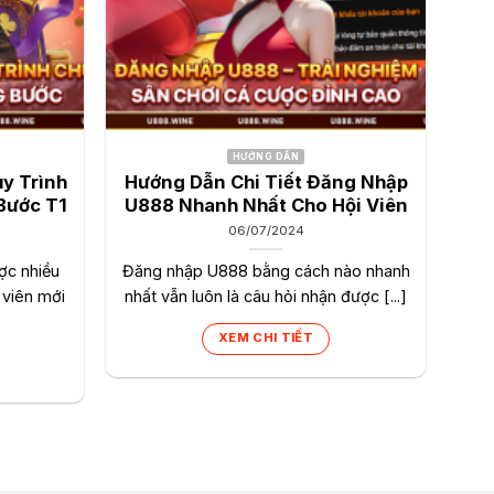
HƯỚNG DẪN
uy Trình
Hướng Dẫn Chi Tiết Đăng Nhập
Bước T1
U888 Nhanh Nhất Cho Hội Viên
06/07/2024
ợc nhiều
Đăng nhập U888 bằng cách nào nhanh
 viên mới
nhất vẫn luôn là câu hỏi nhận được [...]
XEM CHI TIẾT