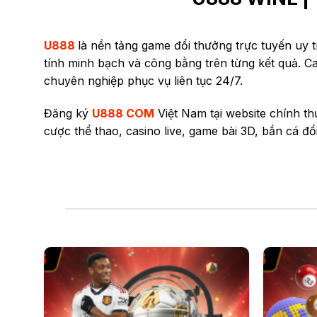
U888
là nền tảng game đổi thưởng trực tuyến uy 
tính minh bạch và công bằng trên từng kết quả. C
chuyên nghiệp phục vụ liên tục 24/7.
Đăng ký
U888 COM
Việt Nam tại website chính t
cược thể thao, casino live, game bài 3D, bắn cá đổ