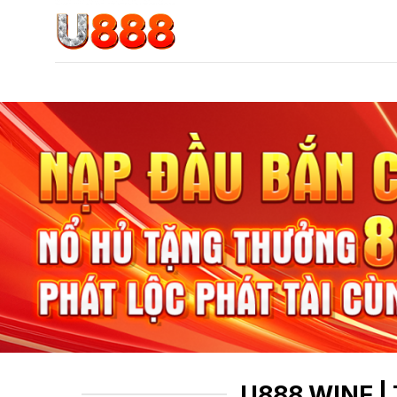
Bỏ
qua
nội
dung
U888 WINE |