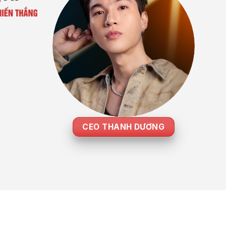
CEO THANH DƯƠNG