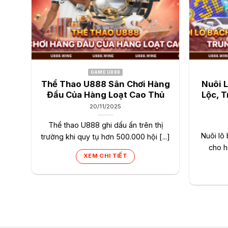
GAME U888
iải
Thể Thao U888 Sân Chơi Hàng
Nuôi L
Đầu Của Hàng Loạt Cao Thủ
Lộc, 
20/11/2025
Thể thao U888 ghi dấu ấn trên thị
giác
Nuôi lô 
trường khi quy tụ hơn 500.000 hội [...]
..]
cho hộ
XEM CHI TIẾT