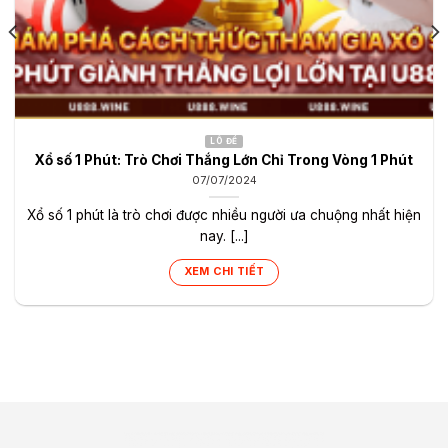
LÔ ĐỀ
Xổ số 1 Phút: Trò Chơi Thắng Lớn Chỉ Trong Vòng 1 Phút
07/07/2024
Xổ số 1 phút là trò chơi được nhiều người ưa chuộng nhất hiện
nay. [...]
XEM CHI TIẾT