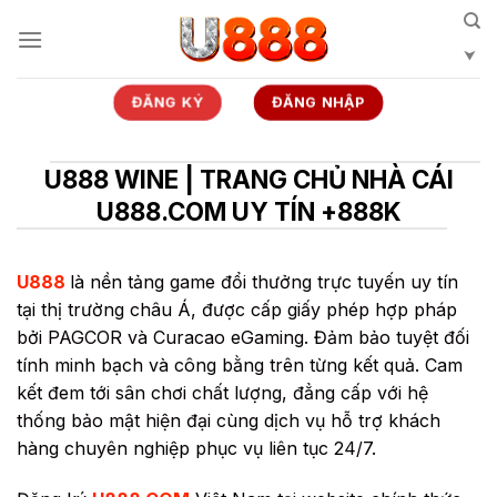
Bỏ
qua
nội
dung
ĐĂNG KÝ
ĐĂNG NHẬP
U888 WINE | TRANG CHỦ NHÀ CÁI
U888.COM UY TÍN +888K
U888
là nền tảng game đổi thưởng trực tuyến uy tín
tại thị trường châu Á, được cấp giấy phép hợp pháp
bởi PAGCOR và Curacao eGaming. Đảm bảo tuyệt đối
tính minh bạch và công bằng trên từng kết quả. Cam
kết đem tới sân chơi chất lượng, đẳng cấp với hệ
thống bảo mật hiện đại cùng dịch vụ hỗ trợ khách
hàng chuyên nghiệp phục vụ liên tục 24/7.