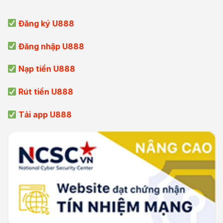
Đăng ký U888
Đăng nhập U888
Nạp tiền U888
Rút tiền U888
Tải app U888