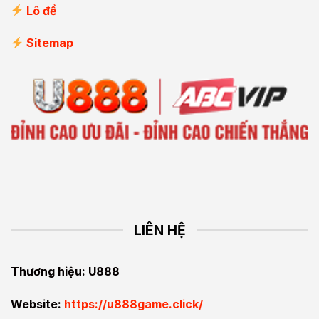
Lô đề
Sitemap
LIÊN HỆ
Thương hiệu: U888
Website:
https://u888game.click/