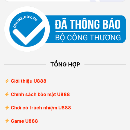
TỔNG HỢP
Giới thiệu U888
Chính sách bảo mật U888
Chơi có trách nhiệm U888
Game U888