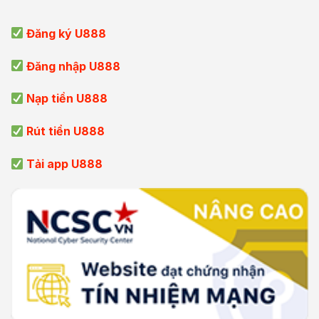
Đăng ký U888
Đăng nhập U888
Nạp tiền U888
Rút tiền U888
Tải app U888