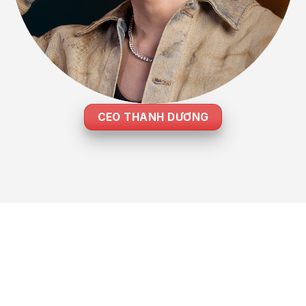
CEO THANH DƯƠNG