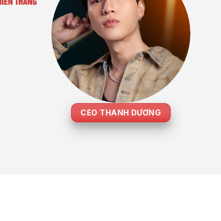
CEO THANH DƯƠNG