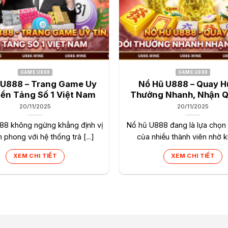
GAME U888
GAME U888
 U888 – Trang Game Uy
Nổ Hũ U888 – Quay H
Nền Tảng Số 1 Việt Nam
Thưởng Nhanh, Nhận Q
20/11/2025
20/11/2025
88 không ngừng khẳng định vị
Nổ hũ U888 đang là lựa chọn
n phong với hệ thống trả [...]
của nhiều thành viên nhờ kh
XEM CHI TIẾT
XEM CHI TIẾT