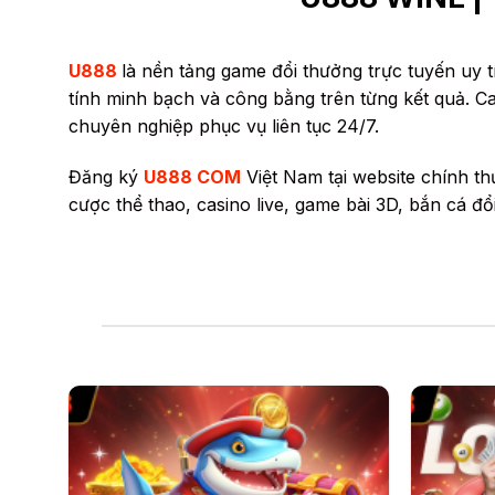
U888
là nền tảng game đổi thưởng trực tuyến uy 
tính minh bạch và công bằng trên từng kết quả. C
chuyên nghiệp phục vụ liên tục 24/7.
Đăng ký
U888 COM
Việt Nam tại website chính t
cược thể thao, casino live, game bài 3D, bắn cá đổ