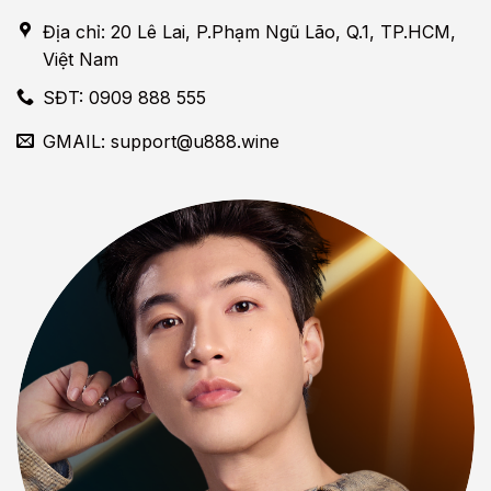
Địa chỉ: 20 Lê Lai, P.Phạm Ngũ Lão, Q.1, TP.HCM,
Việt Nam
SĐT: 0909 888 555
GMAIL:
support@u888.wine