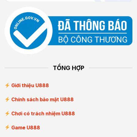
TỔNG HỢP
Giới thiệu U888
Chính sách bảo mật U888
Chơi có trách nhiệm U888
Game U888