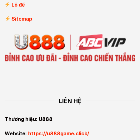
Lô đề
Sitemap
LIÊN HỆ
Thương hiệu: U888
Website:
https://u888game.click/