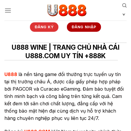
Bỏ
qua
nội
dung
ĐĂNG KÝ
ĐĂNG NHẬP
U888 WINE | TRANG CHỦ NHÀ CÁI
U888.COM UY TÍN +888K
U888
là nền tảng game đổi thưởng trực tuyến uy tín
tại thị trường châu Á, được cấp giấy phép hợp pháp
bởi PAGCOR và Curacao eGaming. Đảm bảo tuyệt đối
tính minh bạch và công bằng trên từng kết quả. Cam
kết đem tới sân chơi chất lượng, đẳng cấp với hệ
thống bảo mật hiện đại cùng dịch vụ hỗ trợ khách
hàng chuyên nghiệp phục vụ liên tục 24/7.