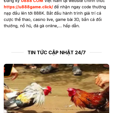
Đăng ký
U888 COM
Việt Nam tại website chính thức
https://u888game.click/
để nhận ngay code thưởng
nạp đầu lên tới 888K. Bắt đầu hành trình giải trí cá
cược thể thao, casino live, game bài 3D, bắn cá đổi
thưởng, nổ hũ, đá gà online,… hấp dẫn.
TIN TỨC CẬP NHẬT 24/7