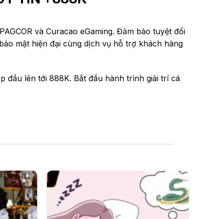
bởi PAGCOR và Curacao eGaming. Đảm bảo tuyệt đối
 bảo mật hiện đại cùng dịch vụ hỗ trợ khách hàng
đầu lên tới 888K. Bắt đầu hành trình giải trí cá