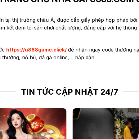
tín tại thị trường châu Á, được cấp giấy phép hợp pháp 
am kết đem tới sân chơi chất lượng, đẳng cấp với hệ thống
hức
https://u888game.click/
để nhận ngay code thưởng nạp 
i thưởng, nổ hũ, đá gà online,… hấp dẫn.
TIN TỨC CẬP NHẬT 24/7