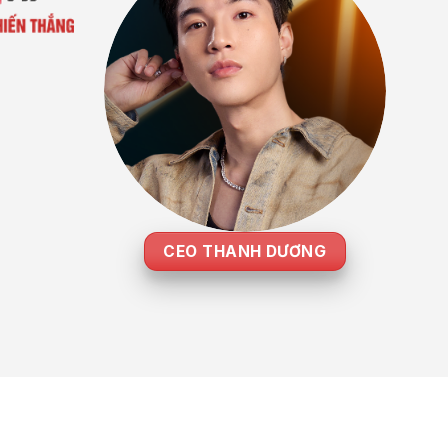
CEO THANH DƯƠNG