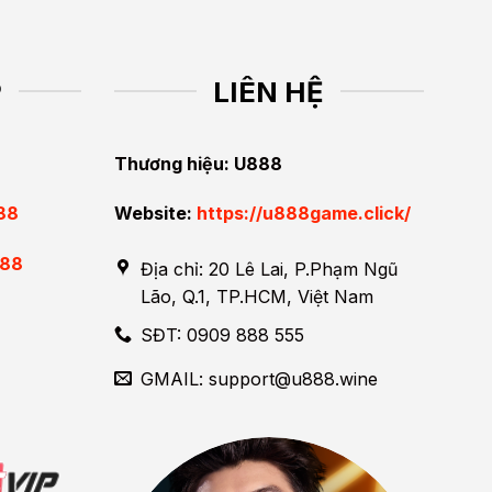
P
LIÊN HỆ
Thương hiệu: U888
88
Website:
https://u888game.click/
888
Địa chỉ: 20 Lê Lai, P.Phạm Ngũ
Lão, Q.1, TP.HCM, Việt Nam
SĐT: 0909 888 555
GMAIL:
support@u888.wine