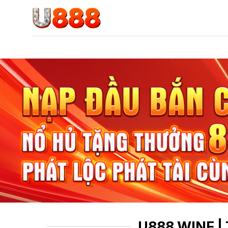
Bỏ
qua
nội
dung
U888 WINE |