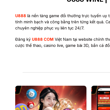
U888
là nền tảng game đổi thưởng trực tuyến uy 
tính minh bạch và công bằng trên từng kết quả. C
chuyên nghiệp phục vụ liên tục 24/7.
Đăng ký
U888 COM
Việt Nam tại website chính t
cược thể thao, casino live, game bài 3D, bắn cá đổ