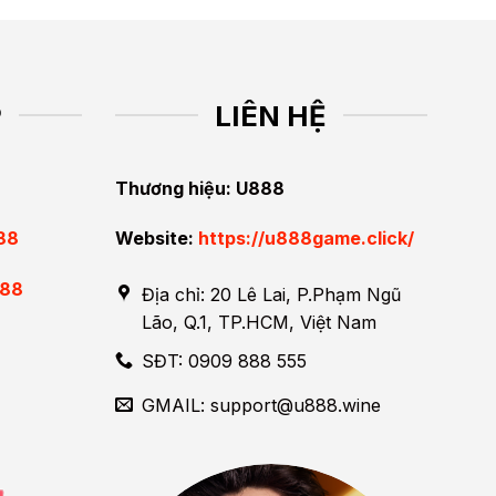
P
LIÊN HỆ
Thương hiệu: U888
88
Website:
https://u888game.click/
888
Địa chỉ: 20 Lê Lai, P.Phạm Ngũ
Lão, Q.1, TP.HCM, Việt Nam
SĐT: 0909 888 555
GMAIL:
support@u888.wine