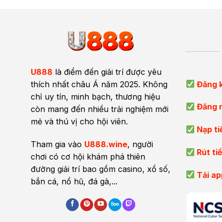
U888
là điểm đến giải trí được yêu
Đăng 
thích nhất châu Á năm 2025. Không
chỉ uy tín, minh bạch, thương hiệu
Đăng 
còn mang đến nhiều trải nghiệm mới
mẻ và thú vị cho hội viên.
Nạp ti
Tham gia vào
U888.wine
, người
Rút ti
chơi có cơ hội khám phá thiên
đường giải trí bao gồm casino, xổ số,
Tải a
bắn cá, nổ hũ, đá gà,...