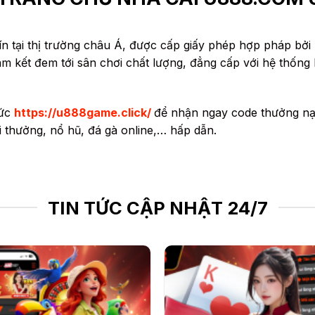
tín tại thị trường châu Á, được cấp giấy phép hợp pháp 
am kết đem tới sân chơi chất lượng, đẳng cấp với hệ thống
hức
https://u888game.click/
để nhận ngay code thưởng nạp 
i thưởng, nổ hũ, đá gà online,… hấp dẫn.
TIN TỨC CẬP NHẬT 24/7