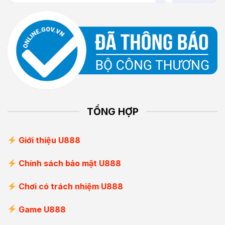
TỔNG HỢP
Giới thiệu U888
Chính sách bảo mật U888
Chơi có trách nhiệm U888
Game U888