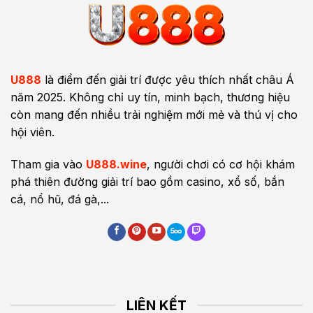
U888
là điểm đến giải trí được yêu thích nhất châu Á
năm 2025. Không chỉ uy tín, minh bạch, thương hiệu
còn mang đến nhiều trải nghiệm mới mẻ và thú vị cho
hội viên.
Tham gia vào
U888.wine
, người chơi có cơ hội khám
phá thiên đường giải trí bao gồm casino, xổ số, bắn
cá, nổ hũ, đá gà,...
LIÊN KẾT