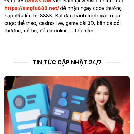
Đăng ký
U888 COM
Việt Nam tại website chính thức
https://xingfu888.net/
để nhận ngay code thưởng
nạp đầu lên tới 888K. Bắt đầu hành trình giải trí cá
cược thể thao, casino live, game bài 3D, bắn cá đổi
thưởng, nổ hũ, đá gà online,… hấp dẫn.
TIN TỨC CẬP NHẬT 24/7