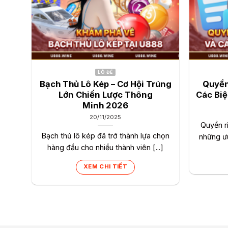
LÔ ĐỀ
Bí
Bạch Thủ Lô Kép – Cơ Hội Trúng
Quyền
uất
Lớn Chiến Lược Thông
Các Biệ
Minh 2026
20/11/2025
Quyền r
hành
Bạch thủ lô kép đã trở thành lựa chọn
những ưu
hàng đầu cho nhiều thành viên [...]
XEM CHI TIẾT