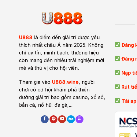
U888
là điểm đến giải trí được yêu
Đăng 
thích nhất châu Á năm 2025. Không
chỉ uy tín, minh bạch, thương hiệu
Đăng 
còn mang đến nhiều trải nghiệm mới
mẻ và thú vị cho hội viên.
Nạp ti
Tham gia vào
U888.wine
, người
Rút ti
chơi có cơ hội khám phá thiên
đường giải trí bao gồm casino, xổ số,
Tải a
bắn cá, nổ hũ, đá gà,...