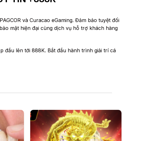
bởi PAGCOR và Curacao eGaming. Đảm bảo tuyệt đối
 bảo mật hiện đại cùng dịch vụ hỗ trợ khách hàng
đầu lên tới 888K. Bắt đầu hành trình giải trí cá