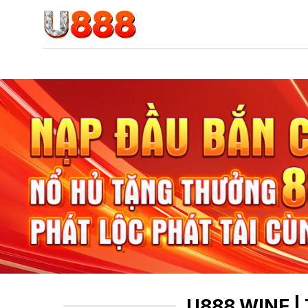
Bỏ
qua
nội
dung
U888 WINE |