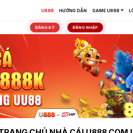
U888
HƯỚNG DẪN
GAME U888
L
ĐĂNG KÝ
ĐĂNG NHẬP
 TRANG CHỦ NHÀ CÁI U888.COM 