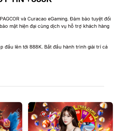
bởi PAGCOR và Curacao eGaming. Đảm bảo tuyệt đối
 bảo mật hiện đại cùng dịch vụ hỗ trợ khách hàng
đầu lên tới 888K. Bắt đầu hành trình giải trí cá