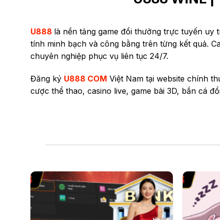
U888
là nền tảng game đổi thưởng trực tuyến uy 
tính minh bạch và công bằng trên từng kết quả. C
chuyên nghiệp phục vụ liên tục 24/7.
Đăng ký
U888 COM
Việt Nam tại website chính t
cược thể thao, casino live, game bài 3D, bắn cá đổ