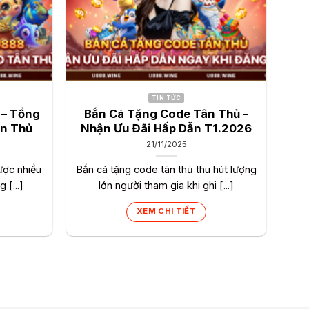
TIN TỨC
 – Tổng
Bắn Cá Tặng Code Tân Thủ –
ân Thủ
Nhận Ưu Đãi Hấp Dẫn T1.2026
21/11/2025
ược nhiều
Bắn cá tặng code tân thủ thu hút lượng
 [...]
lớn người tham gia khi ghi [...]
XEM CHI TIẾT