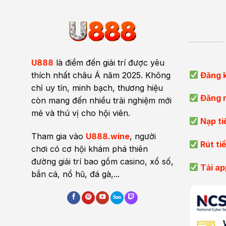
U888
là điểm đến giải trí được yêu
Đăng 
thích nhất châu Á năm 2025. Không
chỉ uy tín, minh bạch, thương hiệu
Đăng 
còn mang đến nhiều trải nghiệm mới
mẻ và thú vị cho hội viên.
Nạp ti
Tham gia vào
U888.wine
, người
Rút ti
chơi có cơ hội khám phá thiên
đường giải trí bao gồm casino, xổ số,
Tải a
bắn cá, nổ hũ, đá gà,...