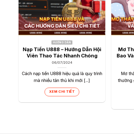
HƯỚNG DẪN
hiệu
Nạp Tiền U888 – Hướng Dẫn Hội
Mơ Th
2026
Viên Thao Tác Nhanh Chóng
Bao Và
06/07/2024
m hỗ
Cách nạp tiền U888 hiệu quả là quy trình
Mơ thấ
n phù
mà nhiều tân thủ khi mới [...]
thường 
XEM CHI TIẾT