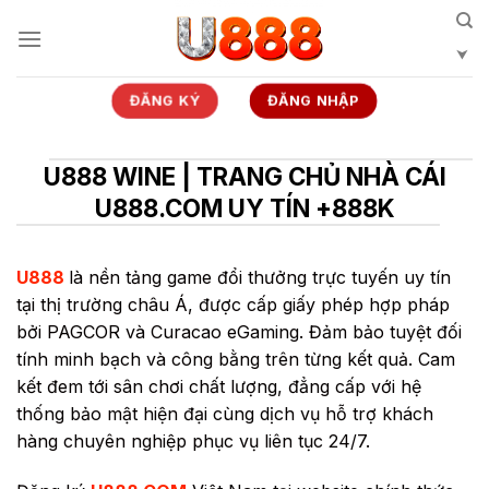
Bỏ
qua
nội
dung
ĐĂNG KÝ
ĐĂNG NHẬP
U888 WINE | TRANG CHỦ NHÀ CÁI
U888.COM UY TÍN +888K
U888
là nền tảng game đổi thưởng trực tuyến uy tín
tại thị trường châu Á, được cấp giấy phép hợp pháp
bởi PAGCOR và Curacao eGaming. Đảm bảo tuyệt đối
tính minh bạch và công bằng trên từng kết quả. Cam
kết đem tới sân chơi chất lượng, đẳng cấp với hệ
thống bảo mật hiện đại cùng dịch vụ hỗ trợ khách
hàng chuyên nghiệp phục vụ liên tục 24/7.