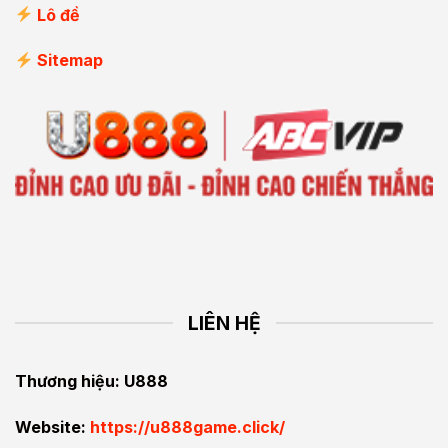
Lô đề
Sitemap
LIÊN HỆ
Thương hiệu: U888
Website:
https://u888game.click/