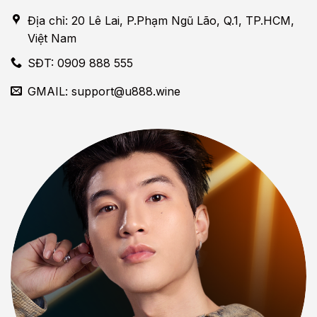
Địa chỉ: 20 Lê Lai, P.Phạm Ngũ Lão, Q.1, TP.HCM,
Việt Nam
SĐT: 0909 888 555
GMAIL:
support@u888.wine