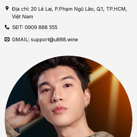
Địa chỉ: 20 Lê Lai, P.Phạm Ngũ Lão, Q.1, TP.HCM,
Việt Nam
SĐT: 0909 888 555
GMAIL:
support@u888.wine