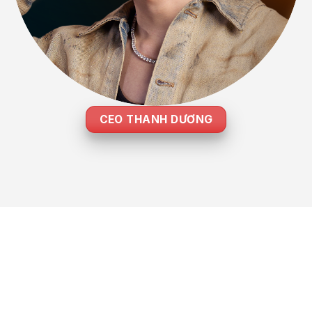
CEO THANH DƯƠNG