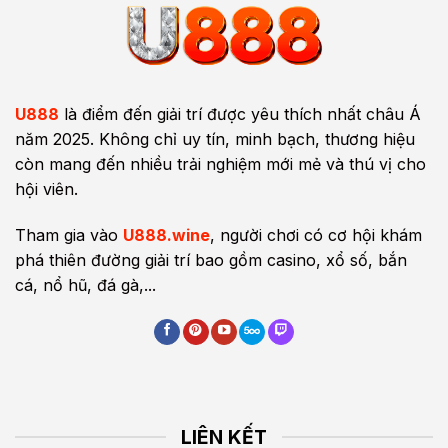
U888
là điểm đến giải trí được yêu thích nhất châu Á
năm 2025. Không chỉ uy tín, minh bạch, thương hiệu
còn mang đến nhiều trải nghiệm mới mẻ và thú vị cho
hội viên.
Tham gia vào
U888.wine
, người chơi có cơ hội khám
phá thiên đường giải trí bao gồm casino, xổ số, bắn
cá, nổ hũ, đá gà,...
LIÊN KẾT