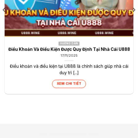
HƯỚNG DẪN
Điều Khoản Và Điều Kiện Được Quy Định Tại Nhà Cái U888
17/11/2025
Điều khoản và điều kiện tại U888 là chính sách giúp nhà cái
duy trì [...]
XEM CHI TIẾT