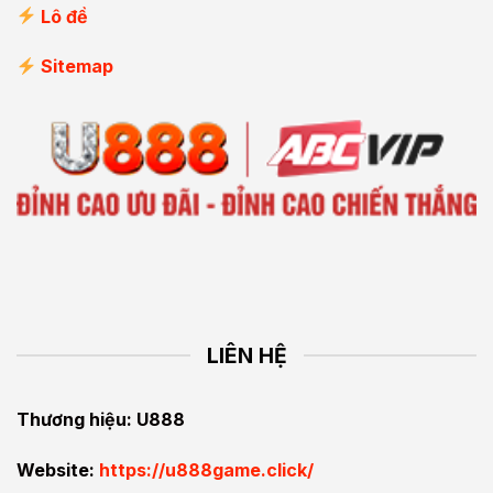
Lô đề
Sitemap
LIÊN HỆ
Thương hiệu: U888
Website:
https://u888game.click/