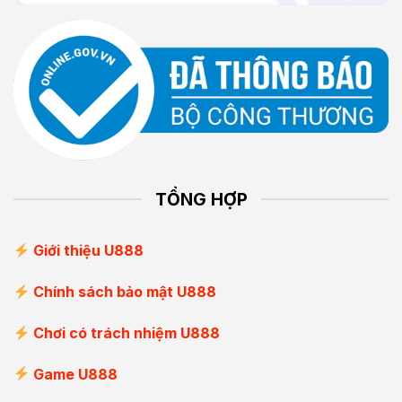
TỔNG HỢP
Giới thiệu U888
Chính sách bảo mật U888
Chơi có trách nhiệm U888
Game U888