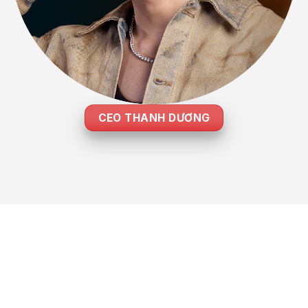
CEO THANH DƯƠNG