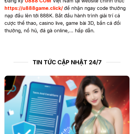
Đăng ký
U888 COM
Việt Nam tại website chính thức
https://u888game.click/
để nhận ngay code thưởng
nạp đầu lên tới 888K. Bắt đầu hành trình giải trí cá
cược thể thao, casino live, game bài 3D, bắn cá đổi
thưởng, nổ hũ, đá gà online,… hấp dẫn.
TIN TỨC CẬP NHẬT 24/7