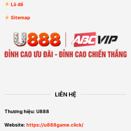
Lô đề
Sitemap
LIÊN HỆ
Thương hiệu: U888
Website:
https://u888game.click/