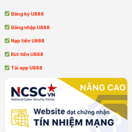
Đăng ký U888
Đăng nhập U888
Nạp tiền U888
Rút tiền U888
Tải app U888