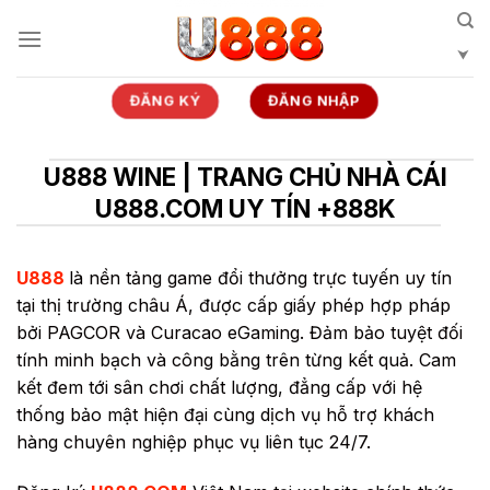
Bỏ
qua
nội
dung
ĐĂNG KÝ
ĐĂNG NHẬP
U888 WINE | TRANG CHỦ NHÀ CÁI
U888.COM UY TÍN +888K
U888
là nền tảng game đổi thưởng trực tuyến uy tín
tại thị trường châu Á, được cấp giấy phép hợp pháp
bởi PAGCOR và Curacao eGaming. Đảm bảo tuyệt đối
tính minh bạch và công bằng trên từng kết quả. Cam
kết đem tới sân chơi chất lượng, đẳng cấp với hệ
thống bảo mật hiện đại cùng dịch vụ hỗ trợ khách
hàng chuyên nghiệp phục vụ liên tục 24/7.