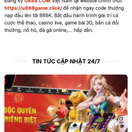
Đăng ký
U888 COM
Việt Nam tại website chính thức
https://u888game.click/
để nhận ngay code thưởng
nạp đầu lên tới 888K. Bắt đầu hành trình giải trí cá
cược thể thao, casino live, game bài 3D, bắn cá đổi
thưởng, nổ hũ, đá gà online,… hấp dẫn.
TIN TỨC CẬP NHẬT 24/7