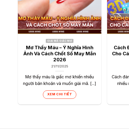
GIẢI MÃ GIẤC MƠ
Săn
Mơ Thấy Máu – Ý Nghĩa Hình
Cách 
ng
Ảnh Và Cách Chốt Số May Mắn
Cho Cá
2026
21/11/2025
ởng
Mơ thấy máu là giấc mơ khiến nhiều
Cách đán
]
người băn khoăn và muốn giải mã. [...]
nhiều 
XEM CHI TIẾT