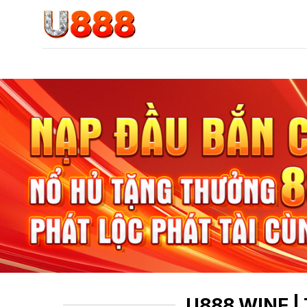
Bỏ
qua
nội
dung
U888 WINE |