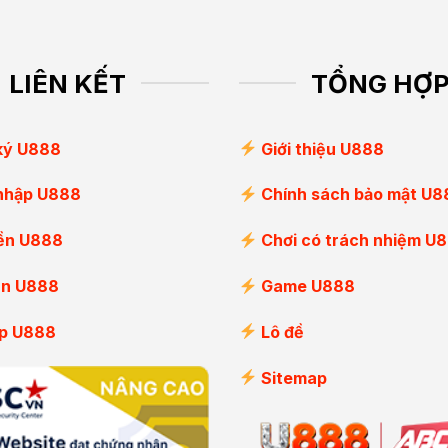
LIÊN KẾT
TỔNG HỢ
ký U888
Giới thiệu U888
nhập U888
Chính sách bảo mật U8
ền U888
Chơi có trách nhiệm U
ền U888
Game U888
pp U888
Lô đề
Sitemap