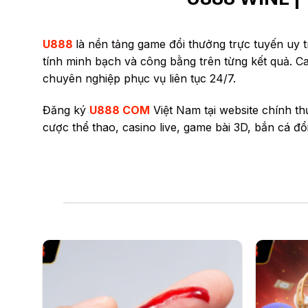
U888
là nền tảng game đổi thưởng trực tuyến uy 
tính minh bạch và công bằng trên từng kết quả. C
chuyên nghiệp phục vụ liên tục 24/7.
Đăng ký
U888 COM
Việt Nam tại website chính t
cược thể thao, casino live, game bài 3D, bắn cá đổ