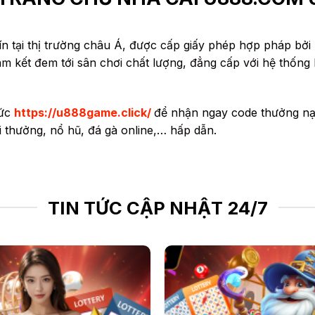
tín tại thị trường châu Á, được cấp giấy phép hợp pháp 
am kết đem tới sân chơi chất lượng, đẳng cấp với hệ thống
hức
https://u888game.click/
để nhận ngay code thưởng nạp 
i thưởng, nổ hũ, đá gà online,… hấp dẫn.
TIN TỨC CẬP NHẬT 24/7