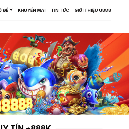
Ô ĐỀ
KHUYẾN MÃI
TIN TỨC
GIỚI THIỆU U888
UY TÍN +888K