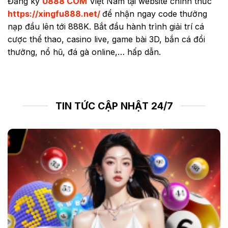
Đăng ký
U888 COM
Việt Nam tại website chính thức
https://xingfu888.net/
để nhận ngay code thưởng
nạp đầu lên tới 888K. Bắt đầu hành trình giải trí cá
cược thể thao, casino live, game bài 3D, bắn cá đổi
thưởng, nổ hũ, đá gà online,… hấp dẫn.
TIN TỨC CẬP NHẬT 24/7