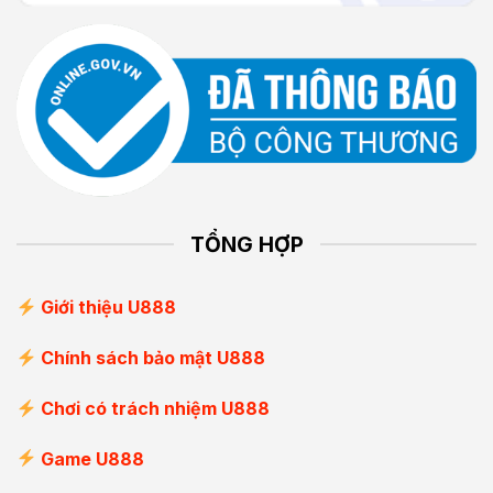
TỔNG HỢP
Giới thiệu U888
Chính sách bảo mật U888
Chơi có trách nhiệm U888
Game U888