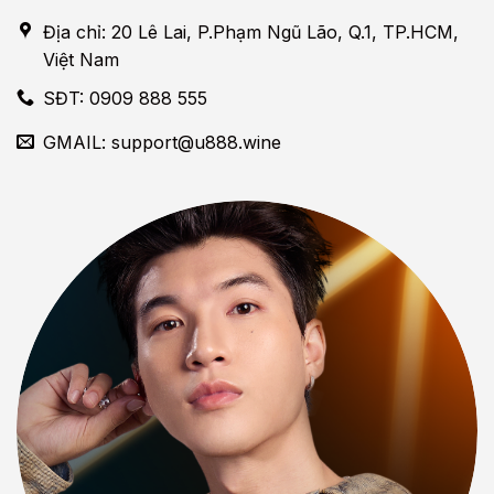
Địa chỉ: 20 Lê Lai, P.Phạm Ngũ Lão, Q.1, TP.HCM,
Việt Nam
SĐT: 0909 888 555
GMAIL:
support@u888.wine