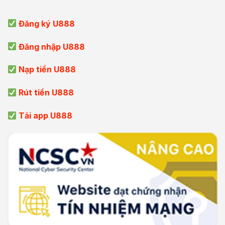
Đăng ký U888
Đăng nhập U888
Nạp tiền U888
Rút tiền U888
Tải app U888