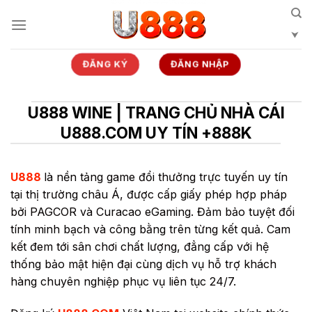
Bỏ
qua
nội
dung
ĐĂNG KÝ
ĐĂNG NHẬP
U888 WINE | TRANG CHỦ NHÀ CÁI
U888.COM UY TÍN +888K
U888
là nền tảng game đổi thưởng trực tuyến uy tín
tại thị trường châu Á, được cấp giấy phép hợp pháp
bởi PAGCOR và Curacao eGaming. Đảm bảo tuyệt đối
tính minh bạch và công bằng trên từng kết quả. Cam
kết đem tới sân chơi chất lượng, đẳng cấp với hệ
thống bảo mật hiện đại cùng dịch vụ hỗ trợ khách
hàng chuyên nghiệp phục vụ liên tục 24/7.