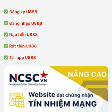
Đăng ký U888
Đăng nhập U888
Nạp tiền U888
Rút tiền U888
Tải app U888