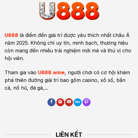
U888
là điểm đến giải trí được yêu thích nhất châu Á
năm 2025. Không chỉ uy tín, minh bạch, thương hiệu
còn mang đến nhiều trải nghiệm mới mẻ và thú vị cho
hội viên.
Tham gia vào
U888.wine
, người chơi có cơ hội khám
phá thiên đường giải trí bao gồm casino, xổ số, bắn
cá, nổ hũ, đá gà,...
LIÊN KẾT