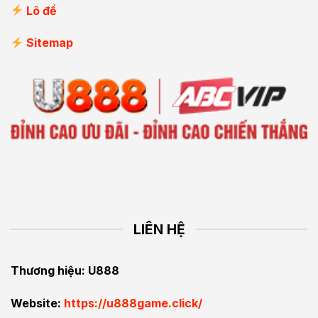
Lô đề
Sitemap
LIÊN HỆ
Thương hiệu: U888
Website:
https://u888game.click/