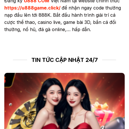
Đăng ký
U888 COM
Việt Nam tại website chính thức
https://u888game.click/
để nhận ngay code thưởng
nạp đầu lên tới 888K. Bắt đầu hành trình giải trí cá
cược thể thao, casino live, game bài 3D, bắn cá đổi
thưởng, nổ hũ, đá gà online,… hấp dẫn.
TIN TỨC CẬP NHẬT 24/7