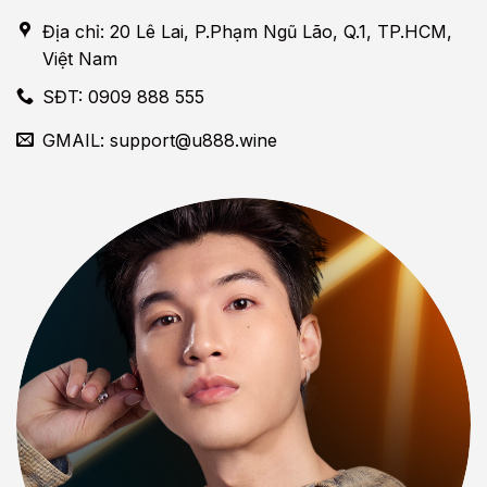
Địa chỉ: 20 Lê Lai, P.Phạm Ngũ Lão, Q.1, TP.HCM,
Việt Nam
SĐT: 0909 888 555
GMAIL:
support@u888.wine