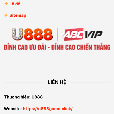
Lô đề
Sitemap
LIÊN HỆ
Thương hiệu: U888
Website:
https://u888game.click/