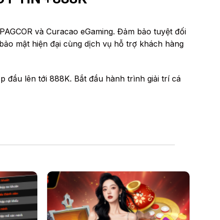
bởi PAGCOR và Curacao eGaming. Đảm bảo tuyệt đối
 bảo mật hiện đại cùng dịch vụ hỗ trợ khách hàng
đầu lên tới 888K. Bắt đầu hành trình giải trí cá