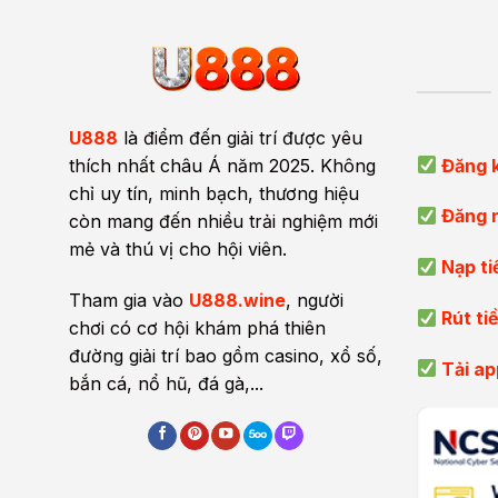
U888
là điểm đến giải trí được yêu
Đăng 
thích nhất châu Á năm 2025. Không
chỉ uy tín, minh bạch, thương hiệu
Đăng 
còn mang đến nhiều trải nghiệm mới
mẻ và thú vị cho hội viên.
Nạp ti
Tham gia vào
U888.wine
, người
Rút ti
chơi có cơ hội khám phá thiên
đường giải trí bao gồm casino, xổ số,
Tải a
bắn cá, nổ hũ, đá gà,...