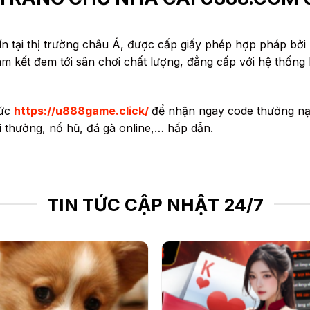
tín tại thị trường châu Á, được cấp giấy phép hợp pháp 
am kết đem tới sân chơi chất lượng, đẳng cấp với hệ thống
hức
https://u888game.click/
để nhận ngay code thưởng nạp 
i thưởng, nổ hũ, đá gà online,… hấp dẫn.
TIN TỨC CẬP NHẬT 24/7