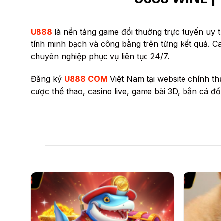
U888
là nền tảng game đổi thưởng trực tuyến uy 
tính minh bạch và công bằng trên từng kết quả. C
chuyên nghiệp phục vụ liên tục 24/7.
Đăng ký
U888 COM
Việt Nam tại website chính t
cược thể thao, casino live, game bài 3D, bắn cá đổ