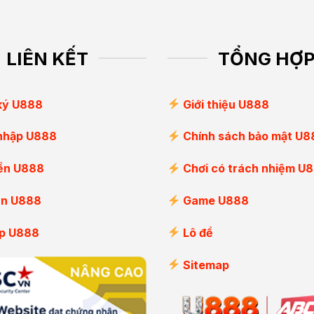
LIÊN KẾT
TỔNG HỢ
ký U888
Giới thiệu U888
nhập U888
Chính sách bảo mật U8
ền U888
Chơi có trách nhiệm U
ền U888
Game U888
pp U888
Lô đề
Sitemap