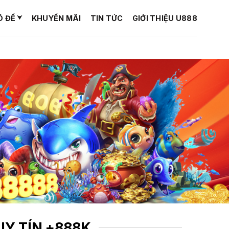
Ô ĐỀ
KHUYẾN MÃI
TIN TỨC
GIỚI THIỆU U888
UY TÍN +888K