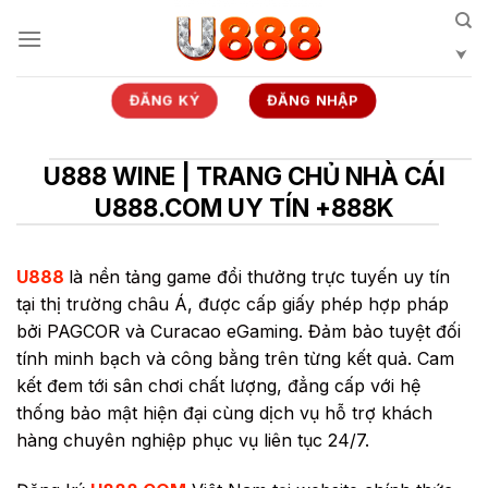
Bỏ
qua
nội
dung
ĐĂNG KÝ
ĐĂNG NHẬP
U888 WINE | TRANG CHỦ NHÀ CÁI
U888.COM UY TÍN +888K
U888
là nền tảng game đổi thưởng trực tuyến uy tín
tại thị trường châu Á, được cấp giấy phép hợp pháp
bởi PAGCOR và Curacao eGaming. Đảm bảo tuyệt đối
tính minh bạch và công bằng trên từng kết quả. Cam
kết đem tới sân chơi chất lượng, đẳng cấp với hệ
thống bảo mật hiện đại cùng dịch vụ hỗ trợ khách
hàng chuyên nghiệp phục vụ liên tục 24/7.