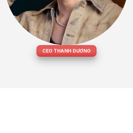
CEO THANH DƯƠNG