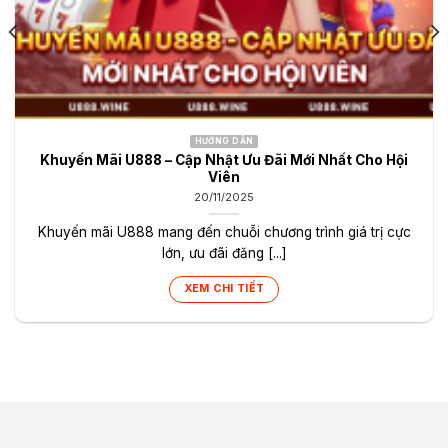
HƯỚNG DẪN
Khuyến Mãi U888 – Cập Nhật Ưu Đãi Mới Nhất Cho Hội
Viên
20/11/2025
Khuyến mãi U888 mang đến chuỗi chương trình giá trị cực
lớn, ưu đãi đăng [...]
XEM CHI TIẾT