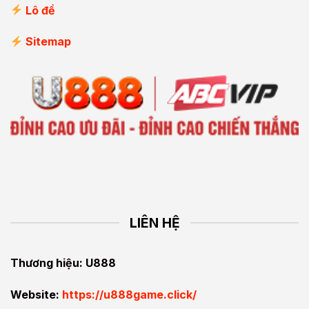
Lô đề
Sitemap
LIÊN HỆ
Thương hiệu: U888
Website:
https://u888game.click/