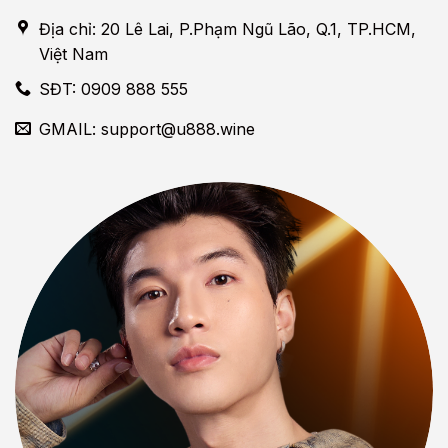
Địa chỉ: 20 Lê Lai, P.Phạm Ngũ Lão, Q.1, TP.HCM,
Việt Nam
SĐT: 0909 888 555
GMAIL:
support@u888.wine