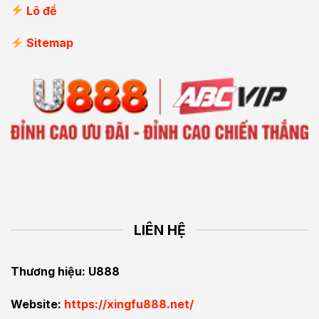
Lô đề
Sitemap
LIÊN HỆ
Thương hiệu: U888
Website:
https://xingfu888.net/