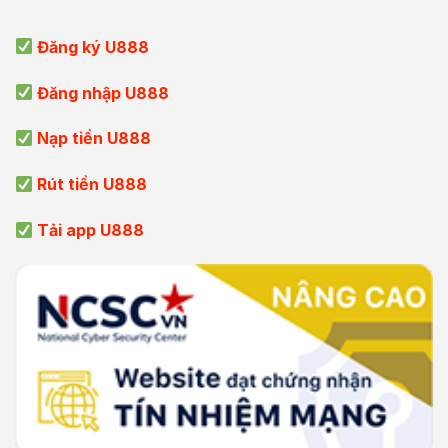
Đăng ký U888
Đăng nhập U888
Nạp tiền U888
Rút tiền U888
Tải app U888