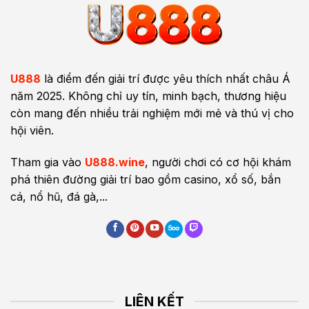
U888
là điểm đến giải trí được yêu thích nhất châu Á
năm 2025. Không chỉ uy tín, minh bạch, thương hiệu
còn mang đến nhiều trải nghiệm mới mẻ và thú vị cho
hội viên.
Tham gia vào
U888.wine
, người chơi có cơ hội khám
phá thiên đường giải trí bao gồm casino, xổ số, bắn
cá, nổ hũ, đá gà,...
LIÊN KẾT