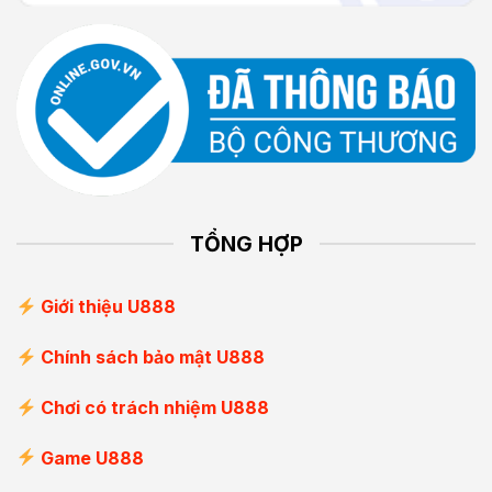
TỔNG HỢP
Giới thiệu U888
Chính sách bảo mật U888
Chơi có trách nhiệm U888
Game U888