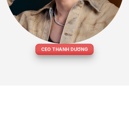
CEO THANH DƯƠNG