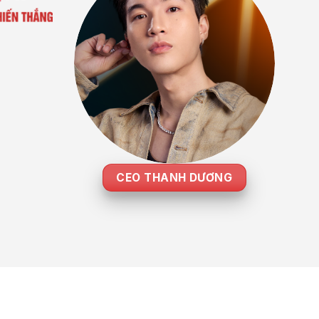
CEO THANH DƯƠNG