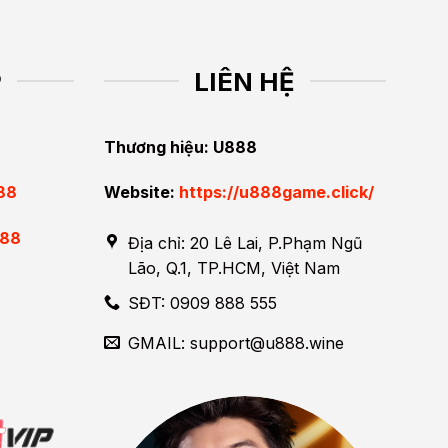
P
LIÊN HỆ
Thương hiệu: U888
88
Website:
https://u888game.click/
888
Địa chỉ: 20 Lê Lai, P.Phạm Ngũ
Lão, Q.1, TP.HCM, Việt Nam
SĐT: 0909 888 555
GMAIL:
support@u888.wine