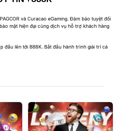
bởi PAGCOR và Curacao eGaming. Đảm bảo tuyệt đối
 bảo mật hiện đại cùng dịch vụ hỗ trợ khách hàng
đầu lên tới 888K. Bắt đầu hành trình giải trí cá