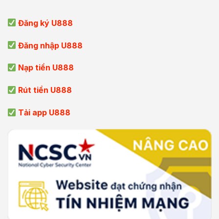
Đăng ký U888
Đăng nhập U888
Nạp tiền U888
Rút tiền U888
Tải app U888