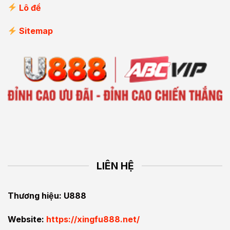
Lô đề
Sitemap
LIÊN HỆ
Thương hiệu: U888
Website:
https://xingfu888.net/