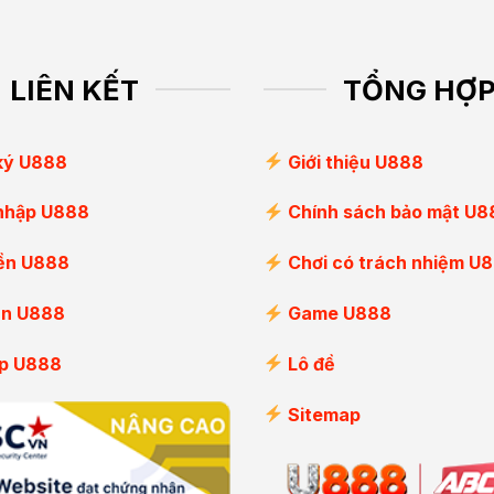
LIÊN KẾT
TỔNG HỢ
ký U888
Giới thiệu U888
nhập U888
Chính sách bảo mật U8
ền U888
Chơi có trách nhiệm U
ền U888
Game U888
pp U888
Lô đề
Sitemap