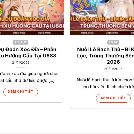
TIN TỨC
LÔ ĐỀ
Dự Đoán Xóc Đĩa – Phân
Nuôi Lô Bạch Thủ – Bí 
Xu Hướng Cầu Tại U888
Lộc, Trúng Thưởng Bề
2026
21/11/2025
20/11/2025
đoán xóc đĩa giúp người chơi
Nuôi lô bạch thủ là lựa chọn
át cầu nhờ dữ liệu được [...]
cho hội viên thích chiến lượ
XEM CHI TIẾT
XEM CHI TIẾT