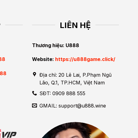
P
LIÊN HỆ
Thương hiệu: U888
88
Website:
https://u888game.click/
888
Địa chỉ: 20 Lê Lai, P.Phạm Ngũ
Lão, Q.1, TP.HCM, Việt Nam
SĐT: 0909 888 555
GMAIL:
support@u888.wine