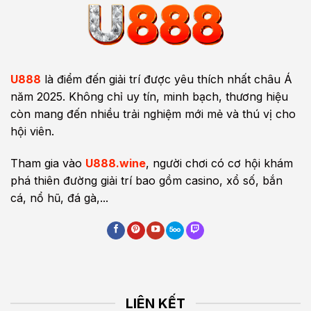
U888
là điểm đến giải trí được yêu thích nhất châu Á
năm 2025. Không chỉ uy tín, minh bạch, thương hiệu
còn mang đến nhiều trải nghiệm mới mẻ và thú vị cho
hội viên.
Tham gia vào
U888.wine
, người chơi có cơ hội khám
phá thiên đường giải trí bao gồm casino, xổ số, bắn
cá, nổ hũ, đá gà,...
LIÊN KẾT