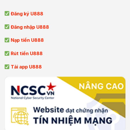
Đăng ký U888
Đăng nhập U888
Nạp tiền U888
Rút tiền U888
Tải app U888