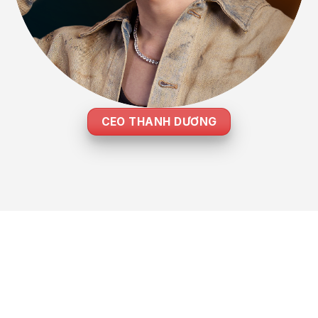
CEO THANH DƯƠNG