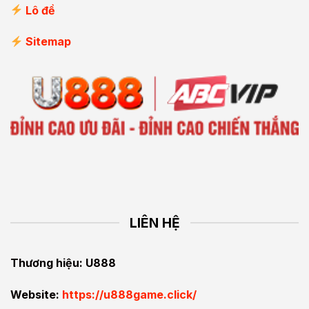
Lô đề
Sitemap
LIÊN HỆ
Thương hiệu: U888
Website:
https://u888game.click/