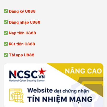
Đăng ký U888
Đăng nhập U888
Nạp tiền U888
Rút tiền U888
Tải app U888