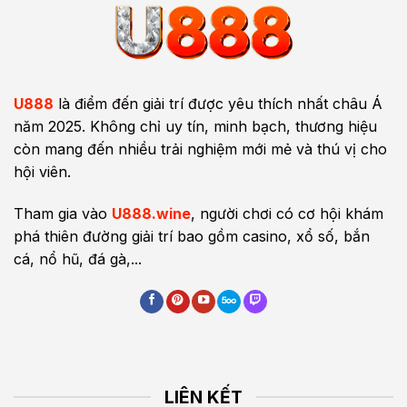
U888
là điểm đến giải trí được yêu thích nhất châu Á
năm 2025. Không chỉ uy tín, minh bạch, thương hiệu
còn mang đến nhiều trải nghiệm mới mẻ và thú vị cho
hội viên.
Tham gia vào
U888.wine
, người chơi có cơ hội khám
phá thiên đường giải trí bao gồm casino, xổ số, bắn
cá, nổ hũ, đá gà,...
LIÊN KẾT