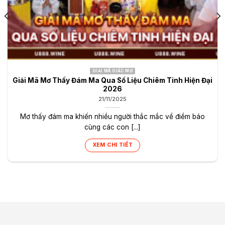
GIẢI MÃ GIẤC MƠ
Giải Mã Mơ Thấy Đám Ma Qua Số Liệu Chiêm Tinh Hiện Đại
2026
21/11/2025
Mơ thấy đám ma khiến nhiều người thắc mắc về điềm báo
cùng các con [...]
XEM CHI TIẾT