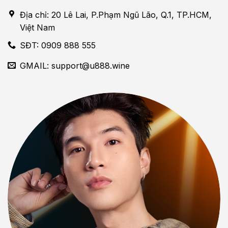
Địa chỉ: 20 Lê Lai, P.Phạm Ngũ Lão, Q.1, TP.HCM,
Việt Nam
SĐT: 0909 888 555
GMAIL:
support@u888.wine