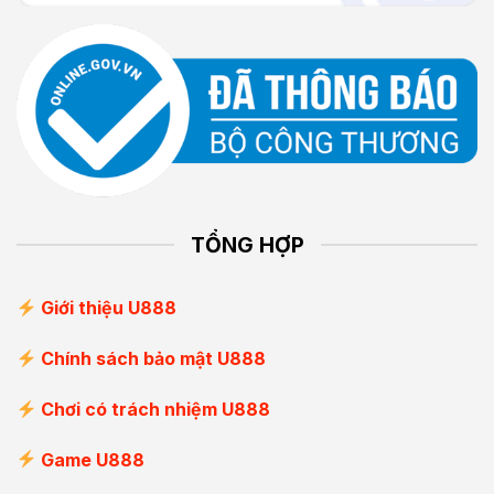
TỔNG HỢP
Giới thiệu U888
Chính sách bảo mật U888
Chơi có trách nhiệm U888
Game U888