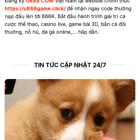
Đăng ký
U888 COM
Việt Nam tại website chính thức
https://u888game.click/
để nhận ngay code thưởng
nạp đầu lên tới 888K. Bắt đầu hành trình giải trí cá
cược thể thao, casino live, game bài 3D, bắn cá đổi
thưởng, nổ hũ, đá gà online,… hấp dẫn.
TIN TỨC CẬP NHẬT 24/7