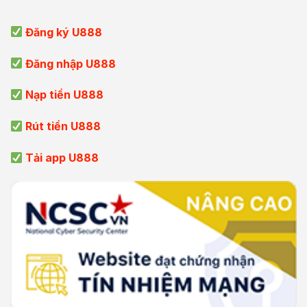
Đăng ký U888
Đăng nhập U888
Nạp tiền U888
Rút tiền U888
Tải app U888