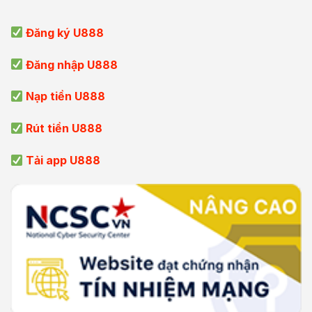
Đăng ký U888
Đăng nhập U888
Nạp tiền U888
Rút tiền U888
Tải app U888