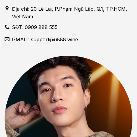
Địa chỉ: 20 Lê Lai, P.Phạm Ngũ Lão, Q.1, TP.HCM,
Việt Nam
SĐT: 0909 888 555
GMAIL:
support@u888.wine