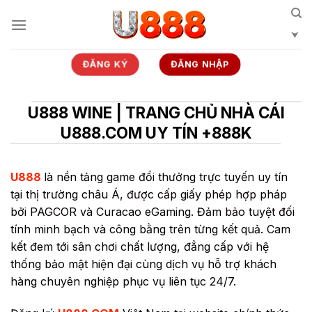
Bỏ
qua
nội
dung
ĐĂNG KÝ
ĐĂNG NHẬP
U888 WINE | TRANG CHỦ NHÀ CÁI
U888.COM UY TÍN +888K
U888
là nền tảng game đổi thưởng trực tuyến uy tín
tại thị trường châu Á, được cấp giấy phép hợp pháp
bởi PAGCOR và Curacao eGaming. Đảm bảo tuyệt đối
tính minh bạch và công bằng trên từng kết quả. Cam
kết đem tới sân chơi chất lượng, đẳng cấp với hệ
thống bảo mật hiện đại cùng dịch vụ hỗ trợ khách
hàng chuyên nghiệp phục vụ liên tục 24/7.