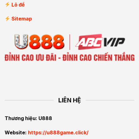
Lô đề
Sitemap
LIÊN HỆ
Thương hiệu: U888
Website:
https://u888game.click/