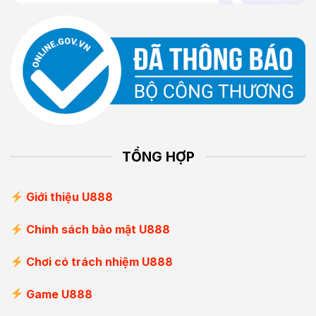
TỔNG HỢP
Giới thiệu U888
Chính sách bảo mật U888
Chơi có trách nhiệm U888
Game U888