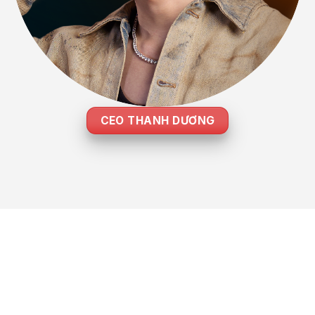
CEO THANH DƯƠNG