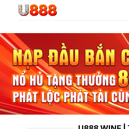
Bỏ
qua
nội
dung
U888 WINE |