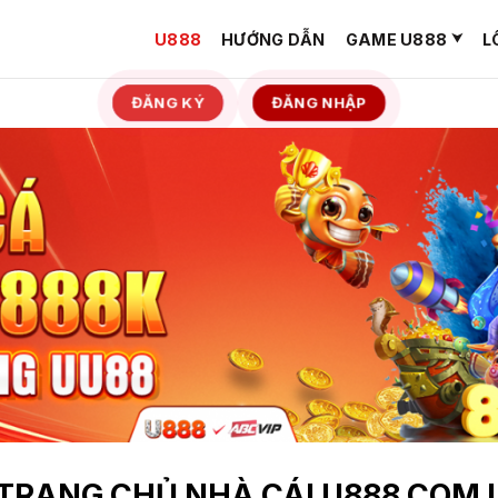
U888
HƯỚNG DẪN
GAME U888
L
ĐĂNG KÝ
ĐĂNG NHẬP
 TRANG CHỦ NHÀ CÁI U888.COM 