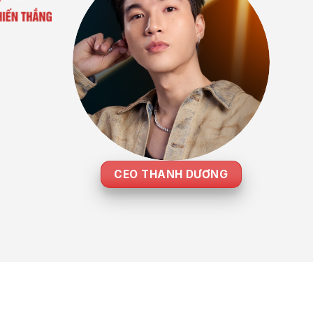
CEO THANH DƯƠNG