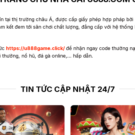
tín tại thị trường châu Á, được cấp giấy phép hợp pháp 
am kết đem tới sân chơi chất lượng, đẳng cấp với hệ thống
hức
https://u888game.click/
để nhận ngay code thưởng nạp 
i thưởng, nổ hũ, đá gà online,… hấp dẫn.
TIN TỨC CẬP NHẬT 24/7