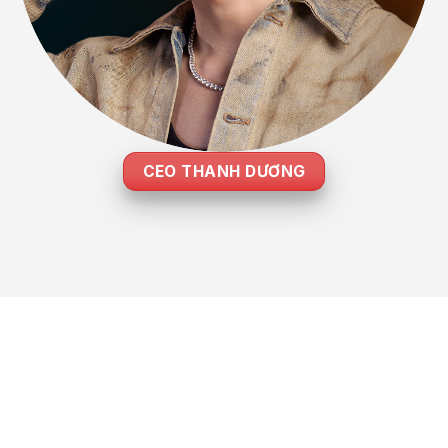
CEO THANH DƯƠNG