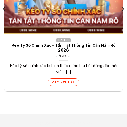
TIN TỨC
Kèo Tỷ Số Chính Xác – Tần Tật Thông Tin Cần Nắm Rõ
2026
21/11/2025
Kèo tỷ số chính xác là hình thức cược thu hút đông đảo hội
viên. [...]
XEM CHI TIẾT