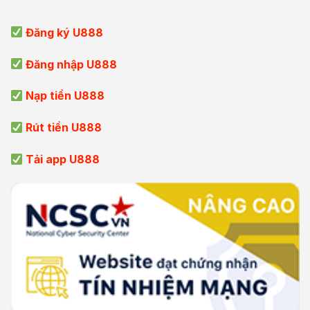
Đăng ký U888
Đăng nhập U888
Nạp tiền U888
Rút tiền U888
Tải app U888