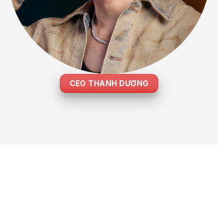
CEO THANH DƯƠNG