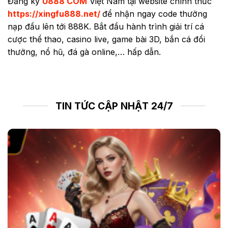
Đăng ký
U888 COM
Việt Nam tại website chính thức
https://xingfu888.net/
để nhận ngay code thưởng
nạp đầu lên tới 888K. Bắt đầu hành trình giải trí cá
cược thể thao, casino live, game bài 3D, bắn cá đổi
thưởng, nổ hũ, đá gà online,… hấp dẫn.
TIN TỨC CẬP NHẬT 24/7