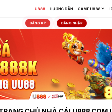
U888
HƯỚNG DẪN
GAME U888
L
ĐĂNG KÝ
ĐĂNG NHẬP
 TRANG CHỦ NHÀ CÁI U888.COM 