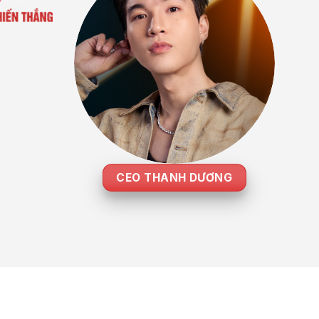
CEO THANH DƯƠNG