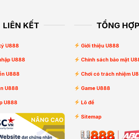
LIÊN KẾT
TỔNG HỢ
ký U888
Giới thiệu U888
nhập U888
Chính sách bảo mật U8
ền U888
Chơi có trách nhiệm U
ền U888
Game U888
pp U888
Lô đề
Sitemap